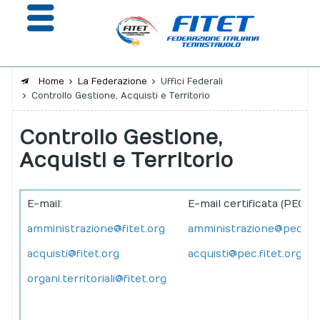
Home
La Federazione
Uffici Federali
Controllo Gestione, Acquisti e Territorio
La Federazione
Controllo Gestione,
Affiliazione e Tesseramento
Acquisti e Territorio
Giustizia
Safeguarding
E-mail:
E-mail certificata (PEC):
Extranet
amministrazione@fitet.org
amministrazione@pec.fit
acquisti@fitet.org
acquisti@pec.fitet.org
Calendario
organi.territoriali@fitet.org
Portale risultati