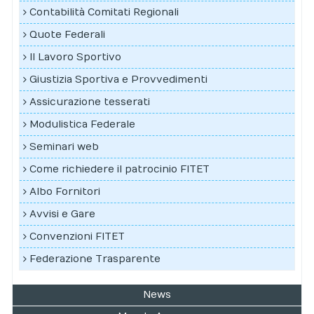
Contabilità Comitati Regionali
Quote Federali
Il Lavoro Sportivo
Giustizia Sportiva e Provvedimenti
Assicurazione tesserati
Modulistica Federale
Seminari web
Come richiedere il patrocinio FITET
Albo Fornitori
Avvisi e Gare
Convenzioni FITET
Federazione Trasparente
News