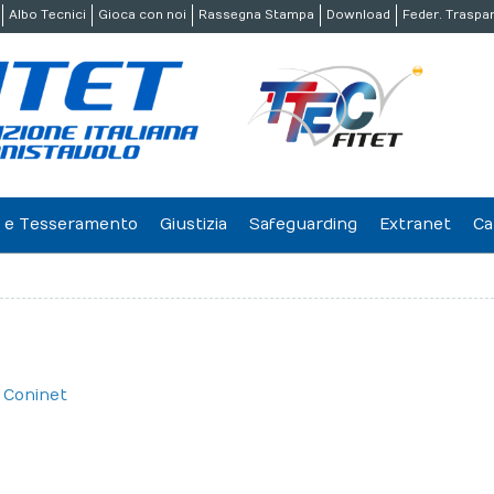
Albo Tecnici
Gioca con noi
Rassegna Stampa
Download
Feder. Traspa
ne e Tesseramento
Giustizia
Safeguarding
Extranet
Ca
i
Coninet