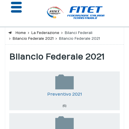
Home
La Federazione
Bilanci Federali
Bilancio Federale 2021
BIlancio Federale 2021
La Federazione
BIlancio Federale 2021
Affiliazione e Tesseramento
Giustizia
Safeguarding
Extranet
Preventivo 2021
Calendario
(6)
Portale risultati