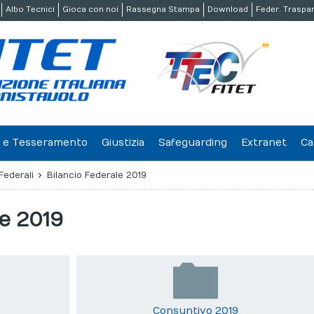
Albo Tecnici
Gioca con noi
Rassegna Stampa
Download
Feder. Traspa
ne e Tesseramento
Giustizia
Safeguarding
Extranet
Ca
Federali
Bilancio Federale 2019
le 2019
Consuntivo 2019