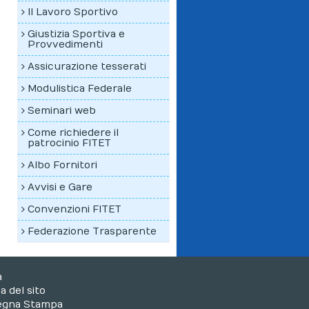
Il Lavoro Sportivo
Giustizia Sportiva e
Provvedimenti
Assicurazione tesserati
Modulistica Federale
Seminari web
Come richiedere il
patrocinio FITET
Albo Fornitori
Avvisi e Gare
Convenzioni FITET
Federazione Trasparente
a
 del sito
egna Stampa