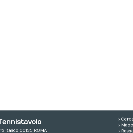
Cerc
Tennistavolo
Mappa
oro Italico 00135 ROMA
Rass