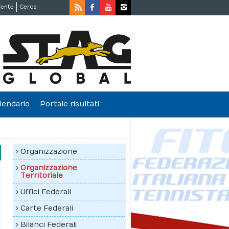
rente
Cerca
lendario
Portale risultati
Organizzazione
Organizzazione
Territoriale
Uffici Federali
Carte Federali
Bilanci Federali