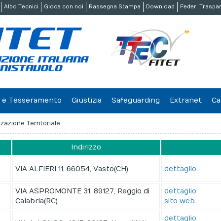
Albo Tecnici
Gioca con noi
Rassegna Stampa
Download
Feder. Traspa
ne e Tesseramento
Giustizia
Safeguarding
Extranet
Ca
zazione Territoriale
Indirizzo
VIA ALFIERI 11, 66054, Vasto(CH)
dettaglio
VIA ASPROMONTE 31, 89127, Reggio di
dettaglio
Calabria(RC)
sito web
dettaglio