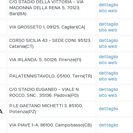
C/O STADIO DELLA VITTORIA - VIA
dettaglio
MADONNA DELLA RENA 5, 70123,
sito web
Bari(BA)
dettaglio
VIA GROSSETO 1, 09125, Cagliari(CA)
sito web
CORSO SICILIA 43 - SEDE CONI, 95123,
dettaglio
Catania(CT)
sito web
dettaglio
VIA IRLANDA, 5, 50126, Firenze(FI)
sito web
dettaglio
PALATENNISTAVOLO, 05100, Terni(TR)
sito web
C/O STADIO EUGANEO - VIALE N.
dettaglio
ROCCO, SNC , 35136, Padova(PD)
sito web
P.LE GAETANO MICHETTI 3, 85100,
dettaglio
A
Potenza(PZ)
VIA PIAVE 1-A, 86100, Campobasso(CB)
dettaglio