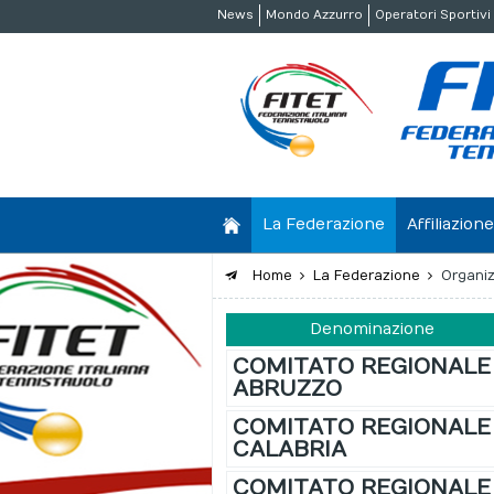
News
Mondo Azzurro
Operatori Sportivi
La Federazione
Affiliazio
Home
La Federazione
Organiz
Denominazione
COMITATO REGIONALE
ABRUZZO
COMITATO REGIONALE
CALABRIA
COMITATO REGIONALE