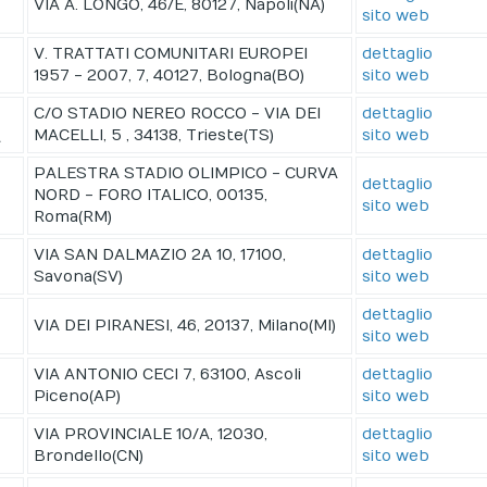
VIA A. LONGO, 46/E, 80127, Napoli(NA)
sito web
V. TRATTATI COMUNITARI EUROPEI
dettaglio
1957 - 2007, 7, 40127, Bologna(BO)
sito web
C/O STADIO NEREO ROCCO - VIA DEI
dettaglio
A
MACELLI, 5 , 34138, Trieste(TS)
sito web
PALESTRA STADIO OLIMPICO - CURVA
dettaglio
NORD - FORO ITALICO, 00135,
sito web
Roma(RM)
VIA SAN DALMAZIO 2A 10, 17100,
dettaglio
Savona(SV)
sito web
dettaglio
VIA DEI PIRANESI, 46, 20137, Milano(MI)
sito web
VIA ANTONIO CECI 7, 63100, Ascoli
dettaglio
Piceno(AP)
sito web
VIA PROVINCIALE 10/A, 12030,
dettaglio
Brondello(CN)
sito web