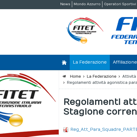
News
Mondo Azzurro
Operatori Sportivi
La Federazione
Affiliazio
Home
La Federazione
Attivit
Regolamenti attività agonistica par
Regolamenti atti
Stagione corren
Reg_Att_Para_Squadre_PAR