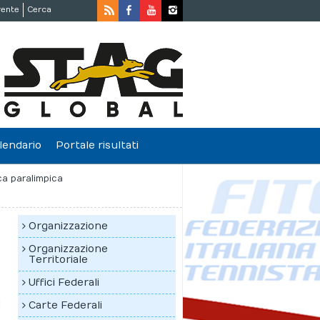
rente
Cerca
lendario
Portale risultati
ca paralimpica
Organizzazione
Organizzazione
Territoriale
Uffici Federali
d
Carte Federali