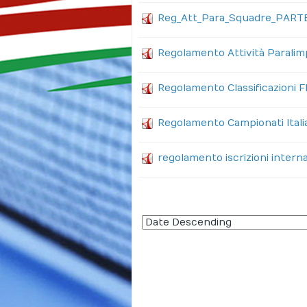
Reg_Att_Para_Squadre_PART
Regolamento Attività Paralim
Regolamento Classificazioni 
Regolamento Campionati Itali
regolamento iscrizioni intern