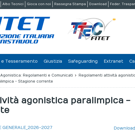
Albo Tecnici
Gioca con noi
Rassegna Stampa
Download
Feder. Traspa
ne e Tesseramento
Giustizia
Safeguarding
Extranet
Ca
à Agonistica: Regolamenti e Comunicati
Regolamenti attività agonisti
alimpica - Stagione corrente
vità agonistica paralimpica -
te
TE GENERALE_2026-2027
Downloa