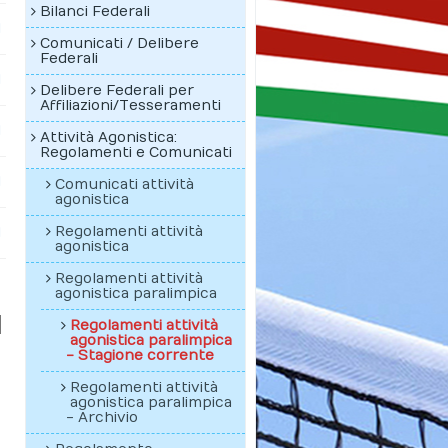
Bilanci Federali
d
Comunicati / Delibere
Federali
d
Delibere Federali per
Affiliazioni/Tesseramenti
d
Attività Agonistica:
Regolamenti e Comunicati
d
Comunicati attività
agonistica
Regolamenti attività
d
agonistica
Regolamenti attività
agonistica paralimpica
Regolamenti attività
agonistica paralimpica
- Stagione corrente
Regolamenti attività
agonistica paralimpica
- Archivio