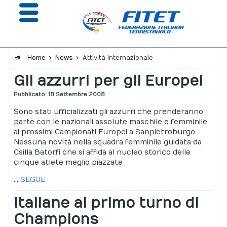
Home
News
Attività Internazionale
Gli azzurri per gli Europei
La Federazione
Pubblicato: 18 Settembre 2008
Affiliazione e Tesseramento
Sono stati ufficializzati gli azzurri che prenderanno
Giustizia
parte con le nazionali assolute maschile e femminile
ai prossimi Campionati Europei a Sanpietroburgo.
Safeguarding
Nessuna novità nella squadra femminile guidata da
Csilla Batorfi che si affida al nucleo storico delle
Extranet
cinque atlete meglio piazzate
...
SEGUE
Calendario
Italiane al primo turno di
Portale risultati
Champions