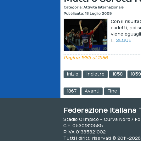
Categoria:
Attività Internazionale
Pubblicato: 18 Luglio 2009
Con il risult
cadetti, poi s
viene eguagli
i...
SEGUE
Pagina 1863 di 1956
Inizio
Indietro
1858
185
1867
Avanti
Fine
Federazione Italiana 
Stadio Olimpico - Curva Nord / F
C.F. 05301810585
P.IVA 01385821002
Tutti i diritti riservati © 2011-2026