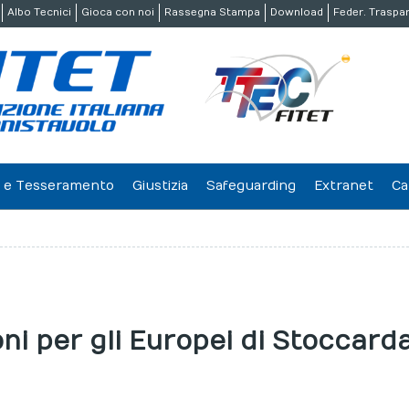
Albo Tecnici
Gioca con noi
Rassegna Stampa
Download
Feder. Traspa
ne e Tesseramento
Giustizia
Safeguarding
Extranet
Ca
oni per gli Europei di Stoccard