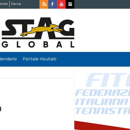
rente
Cerca
lendario
Portale risultati
a