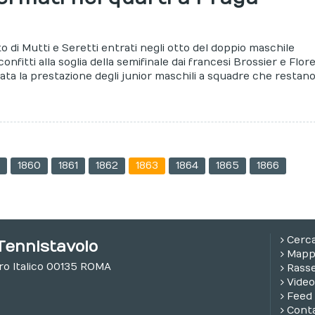
ato di Mutti e Seretti entrati negli otto del doppio maschile
confitti alla soglia della semifinale dai francesi Brossier e Flore
ata la prestazione degli junior maschili a squadre che restan
9
1860
1861
1862
1863
1864
1865
1866
Cerc
Tennistavolo
Mappa
oro Italico 00135 ROMA
Rass
Video
Feed
Conta