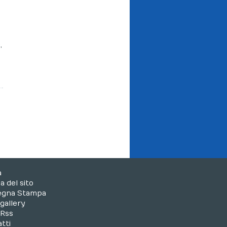
,
o
a
 del sito
egna Stampa
gallery
 Rss
tti