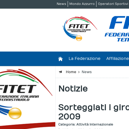
News
Mondo Azzurro
Operatori Sportivi
La Federazione
Affiliazio
Home
News
Notizie
Sorteggiati i gir
2009
Categoria:
Attività Internazionale