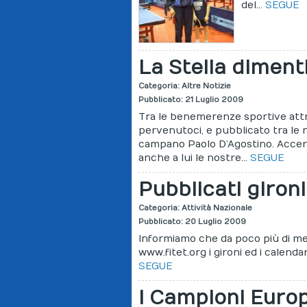
del...
SEGUE
La Stella diment
Categoria:
Altre Notizie
Pubblicato: 21 Luglio 2009
Tra le benemerenze sportive att
pervenutoci, e pubblicato tra le ne
campano Paolo D’Agostino. Accer
anche a lui le nostre...
SEGUE
Pubblicati giron
Categoria:
Attività Nazionale
Pubblicato: 20 Luglio 2009
Informiamo che da poco più di mezz
www.fitet.org i gironi ed i calend
SEGUE
I Campioni Europe