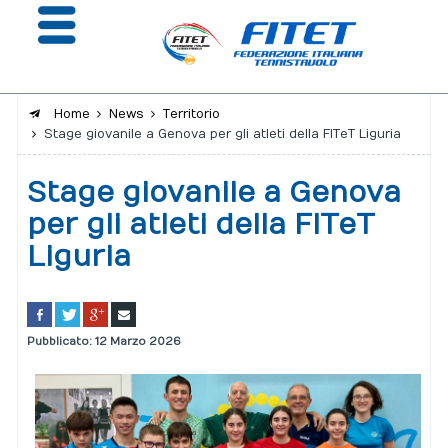
Home
News
Territorio
Stage giovanile a Genova per gli atleti della FITeT Liguria
La Federazione
Stage giovanile a Genova
Affiliazione e Tesseramento
per gli atleti della FITeT
Giustizia
Liguria
Safeguarding
Extranet
Pubblicato: 12 Marzo 2026
Calendario
Portale risultati