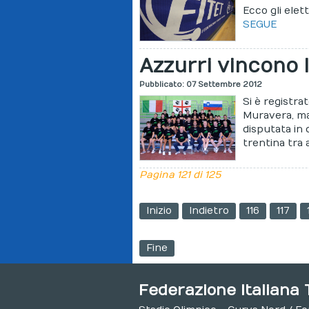
Ecco gli elet
SEGUE
Azzurri vincono
Pubblicato: 07 Settembre 2012
Si è registra
Muravera, ma
disputata in 
trentina tra a
Pagina 121 di 125
Inizio
Indietro
116
117
Fine
Federazione Italiana 