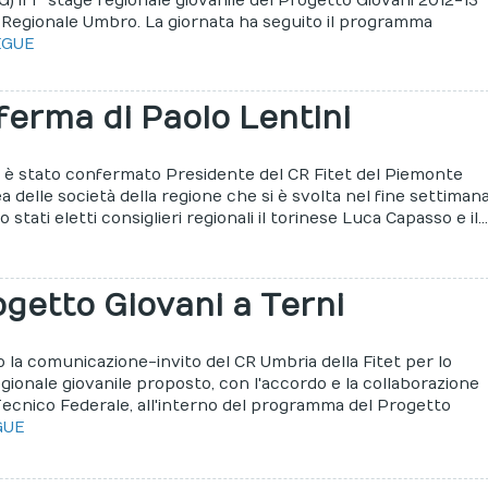
PG) il 1° stage regionale giovanile del Progetto Giovani 2012-13
 Regionale Umbro. La giornata ha seguito il programma
EGUE
erma di Paolo Lentini
i è stato confermato Presidente del CR Fitet del Piemonte
a delle società della regione che si è svolta nel fine settiman
 stati eletti consiglieri regionali il torinese Luca Capasso e il..
getto Giovani a Terni
 la comunicazione-invito del CR Umbria della Fitet per lo
gionale giovanile proposto, con l'accordo e la collaborazione
Tecnico Federale, all'interno del programma del Progetto
GUE