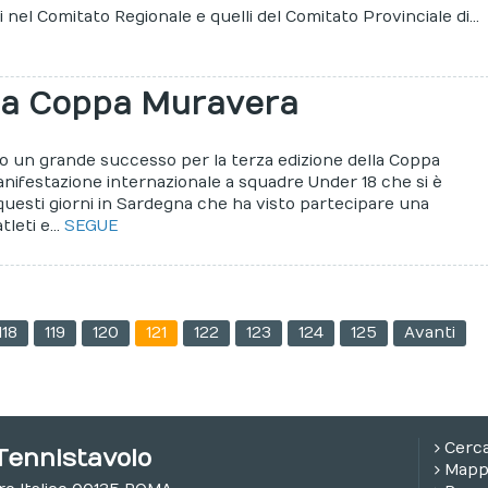
ti nel Comitato Regionale e quelli del Comitato Provinciale di...
 la Coppa Muravera
to un grande successo per la terza edizione della Coppa
nifestazione internazionale a squadre Under 18 che si è
questi giorni in Sardegna che ha visto partecipare una
tleti e...
SEGUE
118
119
120
121
122
123
124
125
Avanti
Cerc
Tennistavolo
Mappa