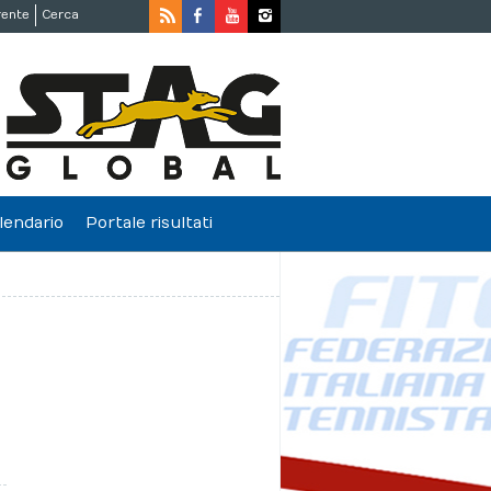
rente
Cerca
lendario
Portale risultati