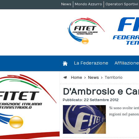
News
Mondo Azzurro
Operatori Sportivi
La Federazione
Affiliazio
Home
News
Territorio
D'Ambrosio e Ca
Pubblicato: 22 Settembre 2012
Si sono svolte ier
regioni nel panor