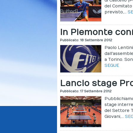
di Castello (
del Comitato
previsto,...
S
In Piemonte conf
Pubblicato: 18 Settembre 2012
Paolo Lentin
dall'assemble
a Torino. Sono
SEGUE
Lancio stage Pro
Pubblicato: 17 Settembre 2012
Pubblichiamo
stage interre
del Settore 
Giovani,...
SE