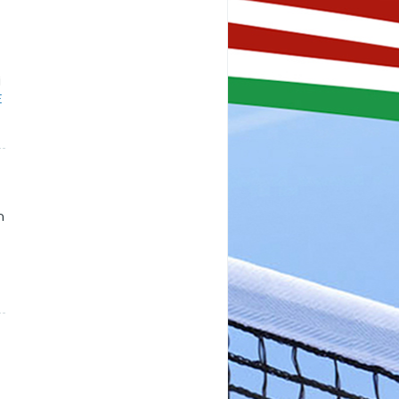
i
E
n