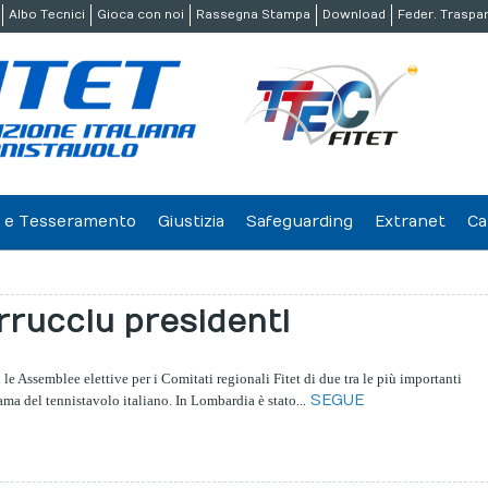
Albo Tecnici
Gioca con noi
Rassegna Stampa
Download
Feder. Traspa
ne e Tesseramento
Giustizia
Safeguarding
Extranet
Ca
rrucciu presidenti
i le Assemblee elettive per i Comitati regionali Fitet di due tra le più importanti
...
SEGUE
ama del tennistavolo italiano. In Lombardia è stato