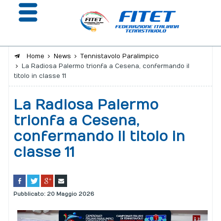
Home
News
Tennistavolo Paralimpico
La Radiosa Palermo trionfa a Cesena, confermando il
La Federazione
titolo in classe 11
Affiliazione e Tesseramento
La Radiosa Palermo
Giustizia
trionfa a Cesena,
confermando il titolo in
Safeguarding
classe 11
Extranet
Calendario
Pubblicato: 20 Maggio 2026
Portale risultati