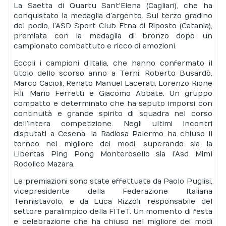
La Saetta di Quartu Sant'Elena (Cagliari), che ha
conquistato la medaglia d’argento. Sul terzo gradino
del podio, l’ASD Sport Club Etna di Riposto (Catania),
premiata con la medaglia di bronzo dopo un
campionato combattuto e ricco di emozioni.
Eccoli i campioni d’Italia, che hanno confermato il
titolo dello scorso anno a Terni: Roberto Busardò,
Marco Cacioli, Renato Manuel Lacerati, Lorenzo Rione
Fili, Mario Ferretti e Giacomo Abbate. Un gruppo
compatto e determinato che ha saputo imporsi con
continuità e grande spirito di squadra nel corso
dell’intera competizione. Negli ultimi incontri
disputati a Cesena, la Radiosa Palermo ha chiuso il
torneo nel migliore dei modi, superando sia la
Libertas Ping Pong Monterosello sia l’Asd Mimì
Rodolico Mazara.
Le premiazioni sono state effettuate da Paolo Puglisi,
vicepresidente della Federazione Italiana
Tennistavolo, e da Luca Rizzoli, responsabile del
settore paralimpico della FITeT. Un momento di festa
e celebrazione che ha chiuso nel migliore dei modi