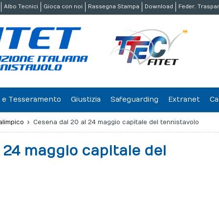
Albo Tecnici
Gioca con noi
Rassegna Stampa
Download
Feder. Traspa
ne e Tesseramento
Giustizia
Safeguarding
Extranet
Ca
alimpico
Cesena dal 20 al 24 maggio capitale del tennistavolo
 24 maggio capitale del