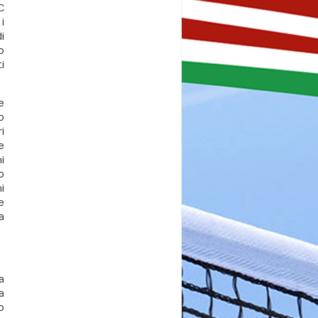
C
i
i
o
i
e
o
i
e
i
o
i
e
a
a
a
o