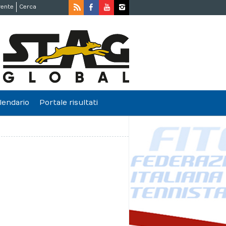
rente
Cerca
lendario
Portale risultati