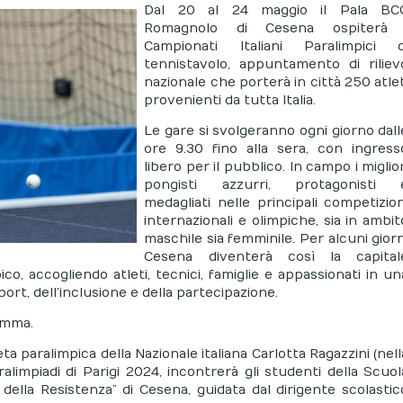
Dal 20 al 24 maggio il Pala BC
Romagnolo di Cesena ospiterà 
Campionati Italiani Paralimpici d
tennistavolo, appuntamento di riliev
nazionale che porterà in città 250 atlet
provenienti da tutta Italia.
Le gare si svolgeranno ogni giorno dall
ore 9.30 fino alla sera, con ingress
libero per il pubblico. In campo i miglior
pongisti azzurri, protagonisti 
medagliati nelle principali competizion
internazionali e olimpiche, sia in ambit
maschile sia femminile. Per alcuni giorn
Cesena diventerà così la capital
ico, accogliendo atleti, tecnici, famiglie e appassionati in un
port, dell’inclusione e della partecipazione.
ramma.
leta paralimpica della Nazionale italiana Carlotta Ragazzini (nell
ralimpiadi di Parigi 2024, incontrerà gli studenti della Scuol
 della Resistenza” di Cesena, guidata dal dirigente scolastic