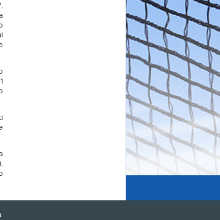
,
a
o
i
e
o
1
o
i
e
a
,
o
a