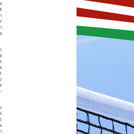
a
i
n
r
n
a
o
i
e
a
,
0
t
-
o
e
2
i
n