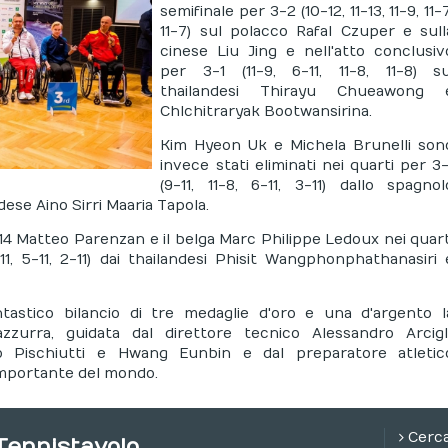
semifinale per 3-2 (10-12, 11-13, 11-9, 11-7
11-7) sul polacco Rafal Czuper e sull
cinese Liu Jing e nell'atto conclusiv
per 3-1 (11-9, 6-11, 11-8, 11-8) su
thailandesi Thirayu Chueawong 
Chlchitraryak Bootwansirina.
Kim Hyeon Uk e Michela Brunelli son
invece stati eliminati nei quarti per 3-
(9-11, 11-8, 6-11, 3-11) dallo spagnol
dese Aino Sirri Maaria Tapola.
14 Matteo Parenzan e il belga Marc Philippe Ledoux nei quart
11, 5-11, 2-11) dai thailandesi Phisit Wangphonphathanasiri 
astico bilancio di tre medaglie d'oro e una d'argento l
azzurra, guidata dal direttore tecnico Alessandro Arcigli
o Pischiutti e Hwang Eunbin e dal preparatore atletic
 importante del mondo.
Cerc
Tennistavolo