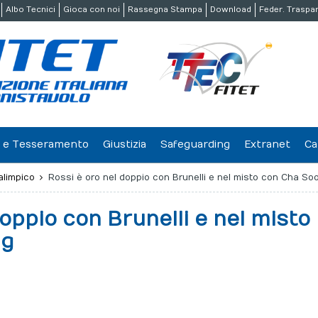
Albo Tecnici
Gioca con noi
Rassegna Stampa
Download
Feder. Traspa
ne e Tesseramento
Giustizia
Safeguarding
Extranet
Ca
alimpico
Rossi è oro nel doppio con Brunelli e nel misto con Cha So
doppio con Brunelli e nel misto
ng