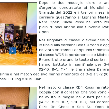
Dopo le due medaglie d'oro e un
d'argento conquistate ai Mondiali d
Granada del 2022 e i tre ori messi i
carniere quest'anno al Lignano Maste
Para Open, Giada Rossi ha fatto l'e
plein di podi anche allo Slovenia Par
Open.
Nel singolare di classe 2 aveva cedut
in finale alla coreana Seo Su Yeon e ogg
ha vinto entrambi i doppi. Nel femminil
di classe WD5 la pordenonese e Michel
Brunelli, che erano le teste di serie n. 1
hanno battuto in semifinale per 3-
(12-10, 11-5, 11-4) le thailandesi Darara
irina e nel match decisivo hanno rimontato da 0-2 a 3-2 (10
cinesi Liu Jing e Xue Juan.
Nel misto di classe XD4 Rossi ha fatt
coppia con il coreano Cha Soo Yong 
ha avuto la meglio nei quarti per 3-
(14-12, 5-11, 11-7, 1-11, 11-7) sui corean
Park Jin Cheol e Seo Su Yeon, i