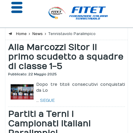
Home
News
Tennistavolo Paralimpico
Alla Marcozzi Sitor il
La Federazione
primo scudetto a squadre
Affiliazione e Tesseramento
di classe 1-5
Giustizia
Pubblicato: 22 Maggio 2025
Safeguarding
Dopo tre titoli consecutivi conquistati
da Lo
Extranet
...
SEGUE
Calendario
Partiti a Terni i
Portale risultati
Campionati Italiani