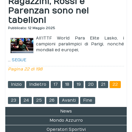
Ragazzini, Rossi e
Parenzan sono nei
tabelloni
Pubblicato: 12 Maggio 2025
All’ITTF World Para Elite Lasko, i
campioni paralimpici di Parigi, nonché
mondiali ed europei,
...
SEGUE
Pagina 22 di 198
Inizio
Indietro
17
18
19
20
21
22
23
24
25
26
Avanti
Fine
News
Mondo Azzurro
Operatori Sportivi