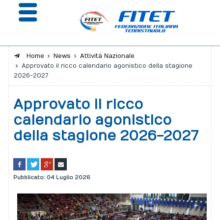
Home
News
Attività Nazionale
Approvato il ricco calendario agonistico della stagione
La Federazione
2026-2027
Affiliazione e Tesseramento
Approvato il ricco
Giustizia
calendario agonistico
della stagione 2026-2027
Safeguarding
Extranet
Calendario
Pubblicato: 04 Luglio 2026
Portale risultati