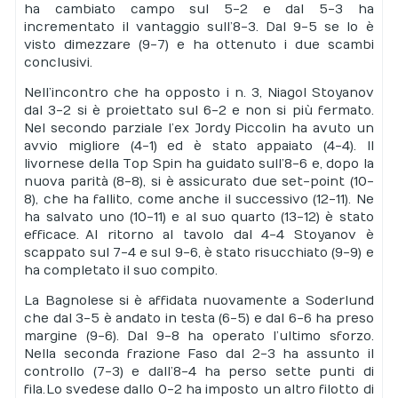
ha cambiato campo sul 5-2 e dal 5-3 ha
incrementato il vantaggio sull’8-3. Dal 9-5 se lo è
visto dimezzare (9-7) e ha ottenuto i due scambi
conclusivi.
Nell’incontro che ha opposto i n. 3, Niagol Stoyanov
dal 3-2 si è proiettato sul 6-2 e non si più fermato.
Nel secondo parziale l’ex Jordy Piccolin ha avuto un
avvio migliore (4-1) ed è stato appaiato (4-4). Il
livornese della Top Spin ha guidato sull’8-6 e, dopo la
nuova parità (8-8), si è assicurato due set-point (10-
8), che ha fallito, come anche il successivo (12-11). Ne
ha salvato uno (10-11) e al suo quarto (13-12) è stato
efficace. Al ritorno al tavolo dal 4-4 Stoyanov è
scappato sul 7-4 e sul 9-6, è stato risucchiato (9-9) e
ha completato il suo compito.
La Bagnolese si è affidata nuovamente a Soderlund
che dal 3-5 è andato in testa (6-5) e dal 6-6 ha preso
margine (9-6). Dal 9-8 ha operato l’ultimo sforzo.
Nella seconda frazione Faso dal 2-3 ha assunto il
controllo (7-3) e dall’8-4 ha perso sette punti di
fila. Lo svedese dallo 0-2 ha imposto un altro filotto di