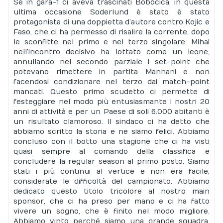
Se in gara-1 ci aveva trascinati Bobocica, in questa
ultima occasione Soderlund è stato è stato
protagonista di una doppietta d’autore contro Kojic e
Faso, che ci ha permesso di risalire la corrente, dopo
le sconfitte nel primo e nel terzo singolare. Mihai
nell’incontro decisivo ha lottato come un leone,
annullando nel secondo parziale i set-point che
potevano rimettere in partita Manhani e non
facendosi condizionare nel terzo dai match-point
mancati. Questo primo scudetto ci permette di
festeggiare nel modo più entusiasmante i nostri 20
anni di attività e per un Paese di soli 6.000 abitanti è
un risultato clamoroso. Il sindaco ci ha detto che
abbiamo scritto la storia e ne siamo felici. Abbiamo
concluso con il botto una stagione che ci ha visti
quasi sempre al comando della classifica e
concludere la regular season al primo posto. Siamo
stati i più continui al vertice e non era facile,
considerate le difficoltà del campionato. Abbiamo
dedicato questo titolo tricolore al nostro main
sponsor, che ci ha preso per mano e ci ha fatto
vivere un sogno, che è finito nel modo migliore.
Abbiamo vinto perché siamo una grande squadra,