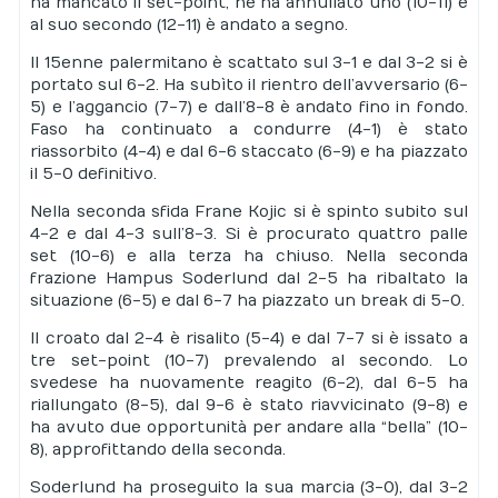
ha mancato il set-point, ne ha annullato uno (10-11) e
al suo secondo (12-11) è andato a segno.
Il 15enne palermitano è scattato sul 3-1 e dal 3-2 si è
portato sul 6-2. Ha subìto il rientro dell’avversario (6-
5) e l’aggancio (7-7) e dall’8-8 è andato fino in fondo.
Faso ha continuato a condurre (4-1) è stato
riassorbito (4-4) e dal 6-6 staccato (6-9) e ha piazzato
il 5-0 definitivo.
Nella seconda sfida Frane Kojic si è spinto subito sul
4-2 e dal 4-3 sull’8-3. Si è procurato quattro palle
set (10-6) e alla terza ha chiuso. Nella seconda
frazione Hampus Soderlund dal 2-5 ha ribaltato la
situazione (6-5) e dal 6-7 ha piazzato un break di 5-0.
Il croato dal 2-4 è risalito (5-4) e dal 7-7 si è issato a
tre set-point (10-7) prevalendo al secondo. Lo
svedese ha nuovamente reagito (6-2), dal 6-5 ha
riallungato (8-5), dal 9-6 è stato riavvicinato (9-8) e
ha avuto due opportunità per andare alla “bella” (10-
8), approfittando della seconda.
Soderlund ha proseguito la sua marcia (3-0), dal 3-2