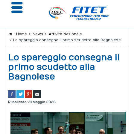
Home
News
Attività Nazionale
Lo spareggio consegna il primo scudetto alla Bagnolese
La Federazione
Lo spareggio consegna il
Affiliazione e Tesseramento
primo scudetto alla
Giustizia
Bagnolese
Safeguarding
Extranet
Pubblicato: 31 Maggio 2026
Calendario
Portale risultati