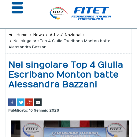
Home
News
Attività Nazionale
Nel singolare Top 4 Giulia Escribano Monton batte
La Federazione
Alessandra Bazzani
Affiliazione e Tesseramento
Nel singolare Top 4 Giulia
Giustizia
Escribano Monton batte
Alessandra Bazzani
Safeguarding
Extranet
Calendario
Pubblicato: 10 Gennaio 2026
Portale risultati