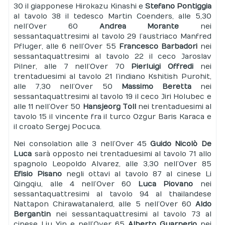
30 il giapponese Hirokazu Kinashi e
Stefano Pontiggia
al tavolo 38 il tedesco Martin Coenders, alle 5,30
nell’Over 60
Andrea Morante
nei
sessantaquattresimi al tavolo 29 l’austriaco Manfred
Pfluger, alle 6 nell’Over 55
Francesco Barbadori
nei
sessantaquattresimi al tavolo 22 il ceco Jaroslav
Pilner, alle 7 nell’Over 70
Pierluigi Offredi
nei
trentaduesimi al tavolo 21 l’indiano Kshitish Purohit,
alle 7,30 nell’Over 50
Massimo Beretta
nei
sessantaquattresimi al tavolo 19 il ceco Jiri Holubec e
alle 11 nell’Over 50
Hansjeorg Toll
nei trentaduesimi al
tavolo 15 il vincente fra il turco Ozgur Baris Karaca e
il croato Sergej Pocuca.
Nei consolation alle 3 nell’Over 45
Guido Nicolò De
Luca
sarà opposto nei trentaduesimi al tavolo 71 allo
spagnolo Leopoldo Alvarez, alle 3,30 nell’Over 85
Efisio Pisano
negli ottavi al tavolo 87 al cinese Li
Qingqiu, alle 4 nell’Over 60
Luca Piovano
nei
sessantaquattresimi al tavolo 94 al thailandese
Nattapon Chirawatanalerd, alle 5 nell’Over 60
Aldo
Bergantin
nei sessantaquattresimi al tavolo 73 al
cinese Liu Yin e nell’Over 65
Alberto Guarnerio
nei