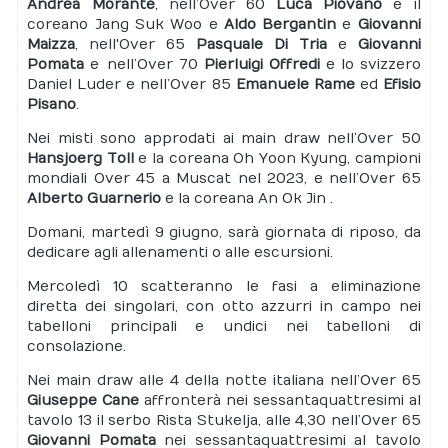
Andrea Morante
, nell’Over 60
Luca Piovano
e il
coreano Jang Suk Woo e
Aldo Bergantin
e
Giovanni
Maizza
, nell'Over 65
Pasquale Di Tria
e
Giovanni
Pomata
e nell’Over 70
Pierluigi Offredi
e lo svizzero
Daniel Luder e nell’Over 85
Emanuele Rame
ed
Efisio
Pisano
.
Nei misti sono approdati ai main draw nell’Over 50
Hansjoerg Toll
e la coreana Oh Yoon Kyung, campioni
mondiali Over 45 a Muscat nel 2023, e nell’Over 65
Alberto Guarnerio
e la coreana An Ok Jin .
Domani, martedì 9 giugno, sarà giornata di riposo, da
dedicare agli allenamenti o alle escursioni.
Mercoledì 10 scatteranno le fasi a eliminazione
diretta dei singolari, con otto azzurri in campo nei
tabelloni principali e undici nei tabelloni di
consolazione.
Nei main draw alle 4 della notte italiana nell’Over 65
Giuseppe Cane
affronterà nei sessantaquattresimi al
tavolo 13 il serbo Rista Stukelja, alle 4,30 nell’Over 65
Giovanni Pomata
nei sessantaquattresimi al tavolo