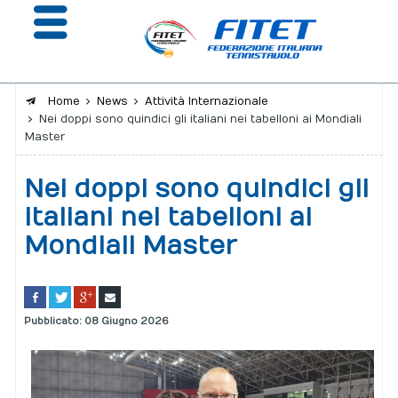
Home
News
Attività Internazionale
Nei doppi sono quindici gli italiani nei tabelloni ai Mondiali
La Federazione
Master
Affiliazione e Tesseramento
Nei doppi sono quindici gli
Giustizia
italiani nei tabelloni ai
Mondiali Master
Safeguarding
Extranet
Calendario
Pubblicato: 08 Giugno 2026
Portale risultati