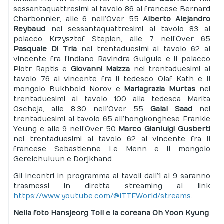
sessantaquattresimi al tavolo 86 al francese Bernard
Charbonnier, alle 6 nell’Over 55
Alberto Alejandro
Reybaud
nei sessantaquattresimi al tavolo 83 al
polacco Krzysztof Stepien, alle 7 nell’Over 65
Pasquale Di Tria
nei trentaduesimi al tavolo 62 al
vincente fra l’indiano Ravindra Gulgule e il polacco
Piotr Raptis e
Giovanni Maizza
nei trentaduesimi al
tavolo 76 al vincente fra il tedesco Olaf Kath e il
mongolo Bukhbold Norov e
Mariagrazia Murtas
nei
trentaduesimi al tavolo 100 alla tedesca Marita
Oscheja, alle 8,30 nell’Over 55
Galal Saad
nei
trentaduesimi al tavolo 65 all’hongkonghese Frankie
Yeung e alle 9 nell’Over 50
Marco Gianluigi Gusberti
nei trentaduesimi al tavolo 62 al vincente fra il
francese Sebastienne Le Menn e il mongolo
Gerelchuluun e Dorjkhand.
Gli incontri in programma ai tavoli dall’1 al 9 saranno
trasmessi in diretta streaming al link
https://www.youtube.com/@ITTFWorld/streams
.
Nella foto Hansjeorg Toll e la coreana Oh Yoon Kyung