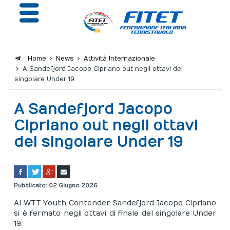
Home
News
Attività Internazionale
A Sandefjord Jacopo Cipriano out negli ottavi del
La Federazione
singolare Under 19
Affiliazione e Tesseramento
A Sandefjord Jacopo
Giustizia
Cipriano out negli ottavi
del singolare Under 19
Safeguarding
Extranet
Calendario
Pubblicato: 02 Giugno 2026
Al WTT Youth Contender Sandefjord Jacopo Cipriano
Portale risultati
si è fermato negli ottavi di finale del singolare Under
19.