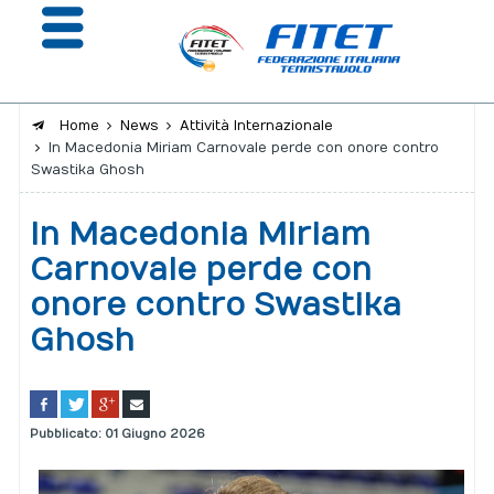
Home
News
Attività Internazionale
In Macedonia Miriam Carnovale perde con onore contro
La Federazione
Swastika Ghosh
Affiliazione e Tesseramento
In Macedonia Miriam
Giustizia
Carnovale perde con
onore contro Swastika
Safeguarding
Ghosh
Extranet
Calendario
Pubblicato: 01 Giugno 2026
Portale risultati