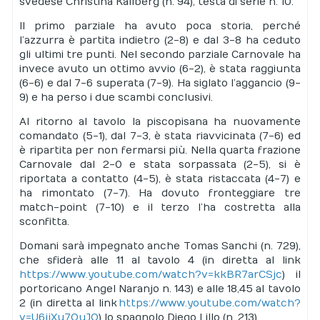
svedese Christina Kallberg (n. 94), testa di serie n. 10.
Il primo parziale ha avuto poca storia, perché
l’azzurra è partita indietro (2-8) e dal 3-8 ha ceduto
gli ultimi tre punti. Nel secondo parziale Carnovale ha
invece avuto un ottimo avvio (6-2), è stata raggiunta
(6-6) e dal 7-6 superata (7-9). Ha siglato l’aggancio (9-
9) e ha perso i due scambi conclusivi.
Al ritorno al tavolo la piscopisana ha nuovamente
comandato (5-1), dal 7-3, è stata riavvicinata (7-6) ed
è ripartita per non fermarsi più. Nella quarta frazione
Carnovale dal 2-0 e stata sorpassata (2-5), si è
riportata a contatto (4-5), è stata ristaccata (4-7) e
ha rimontato (7-7). Ha dovuto fronteggiare tre
match-point (7-10) e il terzo l’ha costretta alla
sconfitta.
Domani sarà impegnato anche Tomas Sanchi (n. 729),
che sfiderà alle 11 al tavolo 4 (in diretta al link
https://www.youtube.com/watch?v=kkBR7arCSjc
) il
portoricano Angel Naranjo n. 143) e alle 18,45 al tavolo
2 (in diretta al link
https://www.youtube.com/watch?
v=U6jjXu7QuJQ
) lo spagnolo Diego Lillo (n. 213).