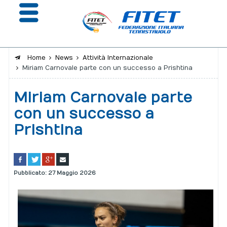
Home
News
Attività Internazionale
Miriam Carnovale parte con un successo a Prishtina
La Federazione
Miriam Carnovale parte
Affiliazione e Tesseramento
con un successo a
Giustizia
Prishtina
Safeguarding
Extranet
Pubblicato: 27 Maggio 2026
Calendario
Portale risultati