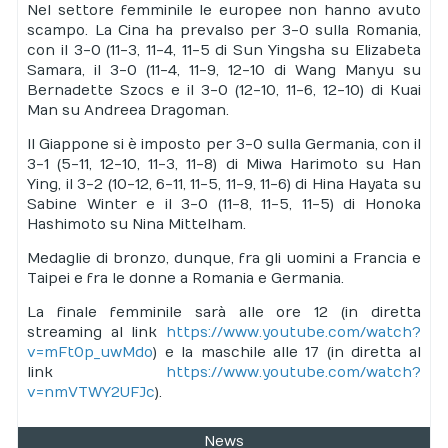
Nel settore femminile le europee non hanno avuto
scampo. La Cina ha prevalso per 3-0 sulla Romania,
con il 3-0 (11-3, 11-4, 11-5 di Sun Yingsha su Elizabeta
Samara, il 3-0 (11-4, 11-9, 12-10 di Wang Manyu su
Bernadette Szocs e il 3-0 (12-10, 11-6, 12-10) di Kuai
Man su Andreea Dragoman.
Il Giappone si è imposto per 3-0 sulla Germania, con il
3-1 (5-11, 12-10, 11-3, 11-8) di Miwa Harimoto su Han
Ying, il 3-2 (10-12, 6-11, 11-5, 11-9, 11-6) di Hina Hayata su
Sabine Winter e il 3-0 (11-8, 11-5, 11-5) di Honoka
Hashimoto su Nina Mittelham.
Medaglie di bronzo, dunque, fra gli uomini a Francia e
Taipei e fra le donne a Romania e Germania.
La finale femminile sarà alle ore 12 (in diretta
streaming al link
https://www.youtube.com/watch?
v=mFt0p_uwMdo
) e la maschile alle 17 (in diretta al
link
https://www.youtube.com/watch?
v=nmVTWY2UFJc
).
News