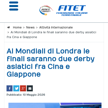
Home
News
Attività Internazionale
Ai Mondiali di Londra le finali saranno due derby asiatici
La Federazione
fra Cina e Giappone
Affiliazione e Tesseramento
Ai Mondiali di Londra le
Giustizia
finali saranno due derby
asiatici fra Cina e
Safeguarding
Giappone
Extranet
Calendario
Pubblicato: 10 Maggio 2026
Portale risultati