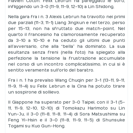
Flavien Coton. Felix Lebrun ha pareggiato le sorti,
infliggendo un 3-0 (11-9, 11-9, 12-10) a Lin Shidong,
Nella gara fra i n. 3 Alexis Lebrun ha travolto nei primi
due parziali (11-3, 11-1) Liang Jingkun e nel terzo, perso
per 15-13, non ha sfruttato due match-point. Nel
quarto il francesino ha clamorosamente recuperato
da 3-10 a 10-10 e ha ceduto gli ultimi due punti
all’avversario, che alla “bella” ha dominato. La sua
esultanza senza freni (nella foto) ha spiegato alla
perfezione la tensione la frustrazione accumulate
nel corso di un incontro complicatissimo, in cui si è
sentito veramente sull'orlo del baratro.
Fra i n. 1 ha prevalso Wang Chuqin per 3-1 (13-11, 9-11,
11-9, 11-4) su Felix Lebrun e la Cina ha potuto tirare
un sospirone di sollievo.
Il Giappone ha superato per 3-0 Taipei, con il 3-1 (5-
11, 11-9, 12-10, 12-10) di Tomokazu Harimoto su Lin
Yun-Ju, il 3-0 (11-8, 11-8, 11-4) di Sora Matsushima su
Feng Yi-Hsin e il 3-0 (11-8, 11-9, 11-5) di Shunsuke
Togami su Kuo Gun-Hong.