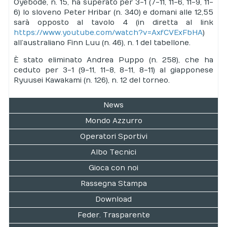
Oyebode, n. 15, ha superato per 3-1 (7-11, 11-6, 11-9, 11-
6) lo sloveno Peter Hribar (n. 340) e domani alle 12,55
sarà opposto al tavolo 4 (in diretta al link
https://www.youtube.com/watch?v=AxfCVExFbHA
)
all’australiano Finn Luu (n. 46), n. 1 del tabellone.
È stato eliminato Andrea Puppo (n. 258), che ha
ceduto per 3-1 (9-11, 11-8, 8-11, 8-11) al giapponese
Ryuusei Kawakami (n. 126), n. 12 del torneo.
News
Mondo Azzurro
Operatori Sportivi
Albo Tecnici
Gioca con noi
Rassegna Stampa
Download
Feder. Trasparente