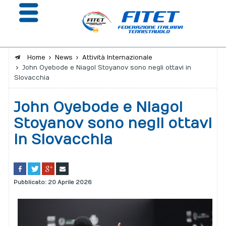
Home
News
Attività Internazionale
John Oyebode e Niagol Stoyanov sono negli ottavi in
La Federazione
Slovacchia
Affiliazione e Tesseramento
John Oyebode e Niagol
Giustizia
Stoyanov sono negli ottavi
in Slovacchia
Safeguarding
Extranet
Calendario
Pubblicato: 20 Aprile 2026
Portale risultati