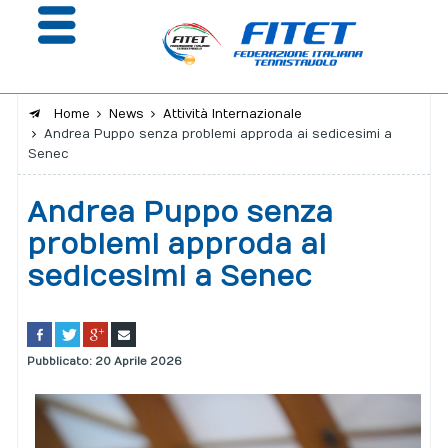
Home
News
Attività Internazionale
Andrea Puppo senza problemi approda ai sedicesimi a
La Federazione
Senec
Affiliazione e Tesseramento
Andrea Puppo senza
Giustizia
problemi approda ai
sedicesimi a Senec
Safeguarding
Extranet
Calendario
Pubblicato: 20 Aprile 2026
Portale risultati