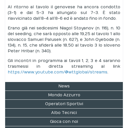
Al ritorno al tavolo il genovese ha ancora condotto
(3-1) e dal 5-3 ha allungato sul 7-3. È stato
riavvicinato dall’8-4 all’8-6 ed è andato fino in fondo.
Erano già nei sedicesimi Niagol Stoyanov (n. 116), n. 10
del seeding, che sarà opposto alle 19,25 al tavolo 1 allo
slovacco Samuel Palusek (n. 627), e John Oyebode (n.
134), n. 15, che sfiderà alle 18,50 al tavolo 3 lo sloveno
Peter Hribar (n. 340).
Gli incontri in programma ai tavoli 1, 2, 3 e 4 saranno
trasmessi in diretta streaming al link
https://www.youtube.com/@wttglobal/streams
.
News
Mondo Azzurro
Operatori Sportivi
Albo Tecnici
Gioca con noi