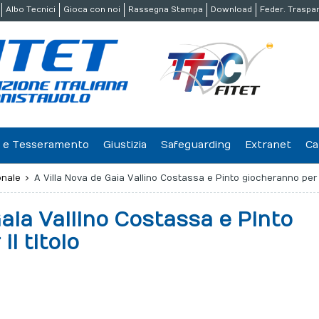
Albo Tecnici
Gioca con noi
Rassegna Stampa
Download
Feder. Traspa
ne e Tesseramento
Giustizia
Safeguarding
Extranet
Ca
onale
A Villa Nova de Gaia Vallino Costassa e Pinto giocheranno per il
Gaia Vallino Costassa e Pinto
l titolo