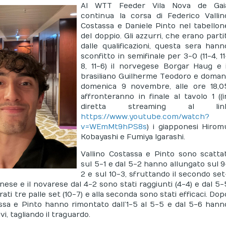
A
l WTT Feeder Vila Nova de Gai
continua la corsa di Federico Vallin
Costassa e Daniele Pinto nel tabellon
del doppio. Gli azzurri, che erano partit
dalle qualificazioni, questa sera hann
sconfitto in semifinale per 3-0 (11-4, 11
8, 11-6) il norvegese Borgar Haug e i
brasiliano Guilherme Teodoro e domani
domenica 9 novembre, alle ore 18,0
affronteranno in finale al tavolo 1 ((i
diretta streaming al lin
https://www.youtube.com/watch?
v=WEmMt9hPS8s
) i giapponesi Hirom
Kobayashi e Fumiya Igarashi.
Vallino Costassa e Pinto sono scattat
sul 5-1 e dal 5-2 hanno allungato sul 9
2 e sul 10-3, sfruttando il secondo set
inese e il novarese dal 4-2 sono stati raggiunti (4-4) e dal 5-
rati tre palle set (10-7) e alla seconda sono stati efficaci. Dop
assa e Pinto hanno rimontato dall’1-5 al 5-5 e dal 5-6 hann
i, tagliando il traguardo.