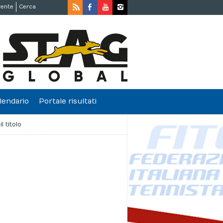
rente
Cerca
lendario
Portale risultati
 titolo