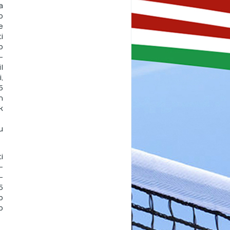
a
o
e
i
o
-
l
,
5
n
k
u
i
-
-
5
o
o