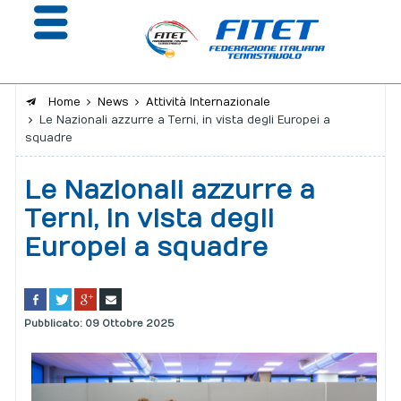
Home
News
Attività Internazionale
Le Nazionali azzurre a Terni, in vista degli Europei a
La Federazione
squadre
Affiliazione e Tesseramento
Le Nazionali azzurre a
Giustizia
Terni, in vista degli
Europei a squadre
Safeguarding
Extranet
Calendario
Pubblicato: 09 Ottobre 2025
Portale risultati