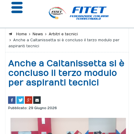
Home
News
Arbitri e tecnici
Anche a Caltanissetta si è concluso il terzo modulo per
La Federazione
aspiranti tecnici
Affiliazione e Tesseramento
Anche a Caltanissetta si è
Giustizia
concluso il terzo modulo
per aspiranti tecnici
Safeguarding
Extranet
Calendario
Pubblicato: 29 Giugno 2026
Portale risultati