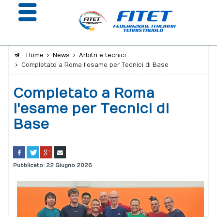
Home
News
Arbitri e tecnici
Completato a Roma l'esame per Tecnici di Base
La Federazione
Completato a Roma
Affiliazione e Tesseramento
l'esame per Tecnici di
Giustizia
Base
Safeguarding
Extranet
Pubblicato: 22 Giugno 2026
Calendario
Portale risultati