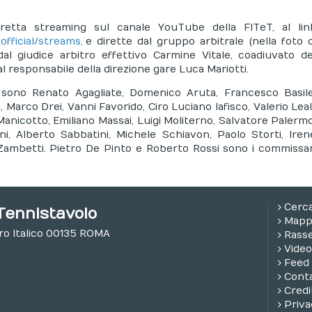
etta streaming sul canale YouTube della FITeT, al lin
fficial/streams
,
e dirette dal gruppo arbitrale (nella foto d
al giudice arbitro effettivo Carmine Vitale, coadiuvato de
 responsabile della direzione gare Luca Mariotti.
ia sono Renato Agagliate, Domenico Aruta, Francesco Basile
Marco Drei, Vanni Favorido, Ciro Luciano Iafisco, Valerio Leali
icotto, Emiliano Massai, Luigi Moliterno, Salvatore Palermo
ni, Alberto Sabbatini, Michele Schiavon, Paolo Storti, Iren
Zambetti. Pietro De Pinto e Roberto Rossi sono i commissar
Cerc
Tennistavolo
Mappa
oro Italico 00135 ROMA
Rass
Video
Feed
Conta
Credi
Priva