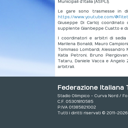
Municipali d’Italia (ASPLI).
Le gare sono trasmesse in dir
https://www.youtube.com/@Fiteto
Giuseppe Di Carlo) coordinato d
supplente Gianbeppe Cuatto e dal
I coordinatori e arbitri di sed
Marilena Bonaldi, Mauro Campioni, 
Tommaso Lombardi, Alessandro Man
Katia Petroni, Bruno Piergiovan
Tataru, Daniele Vacca e Angelo 
arbitrali.
Federazione Italiana 
Stadio Olimpico - Curva Nord / F
C.F. 05301810585
P.IVA 01385821002
Tutti i diritti riservati © 2011-2026