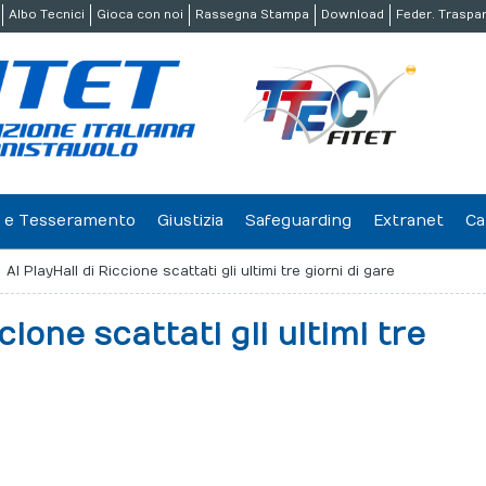
Albo Tecnici
Gioca con noi
Rassegna Stampa
Download
Feder. Traspa
ne e Tesseramento
Giustizia
Safeguarding
Extranet
Ca
Al PlayHall di Riccione scattati gli ultimi tre giorni di gare
cione scattati gli ultimi tre