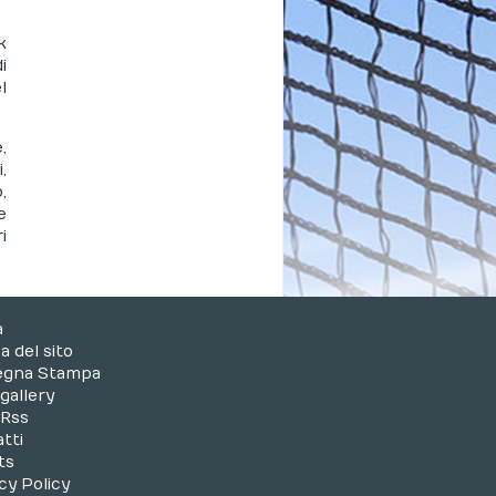
k
i
l
,
,
,
e
i
a
 del sito
egna Stampa
gallery
 Rss
tti
ts
cy Policy