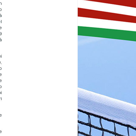
n
o
à
l
e
9
à
i
,
o
e
e
o
i
i
e
e