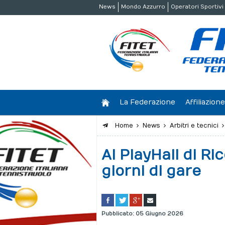
News
Mondo Azzurro
Operatori Sportivi
La Federazione
Affiliazio
Home
News
Arbitri e tecnici
Al PlayHall di Ric
giorni di gare
Pubblicato: 05 Giugno 2026