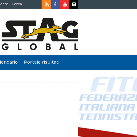
rente
Cerca
lendario
Portale risultati