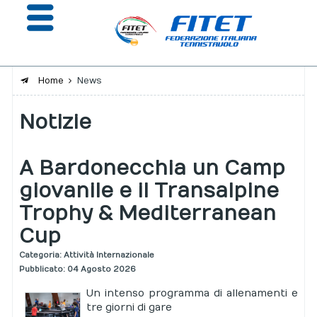
Home
News
La Federazione
Notizie
Affiliazione e Tesseramento
A Bardonecchia un Camp
Giustizia
giovanile e il Transalpine
Safeguarding
Trophy & Mediterranean
Extranet
Cup
Calendario
Categoria:
Attività Internazionale
Pubblicato: 04 Agosto 2026
Portale risultati
Un intenso programma di allenamenti e
tre giorni di gare