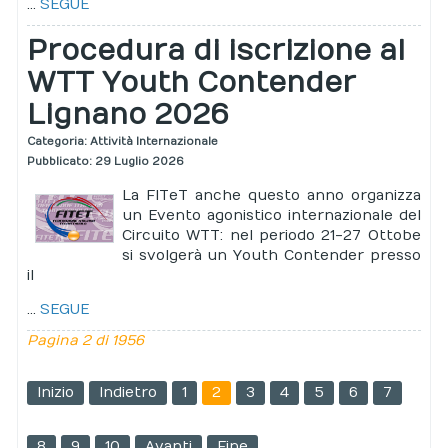
...
SEGUE
Procedura di iscrizione al
WTT Youth Contender
Lignano 2026
Categoria:
Attività Internazionale
Pubblicato: 29 Luglio 2026
La FITeT anche questo anno organizza
un Evento agonistico internazionale del
Circuito WTT: nel periodo 21-27 Ottobe
si svolgerà un Youth Contender presso
il
...
SEGUE
Pagina 2 di 1956
Inizio
Indietro
1
2
3
4
5
6
7
8
9
10
Avanti
Fine