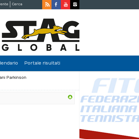
rente
Cerca
lendario
Portale risultati
ani Parkinson