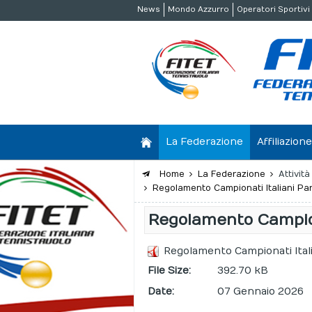
News
Mondo Azzurro
Operatori Sportivi
La Federazione
Affiliazio
Home
La Federazione
Attivit
Regolamento Campionati Italiani Pa
Regolamento Campion
Regolamento Campionati Ital
File Size:
392.70 kB
Date:
07 Gennaio 2026