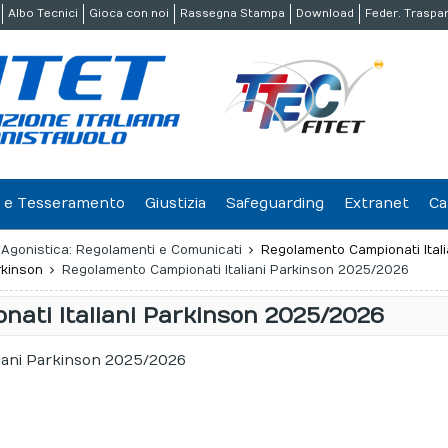
Albo Tecnici
Gioca con noi
Rassegna Stampa
Download
Feder. Traspa
ne e Tesseramento
Giustizia
Safeguarding
Extranet
Ca
à Agonistica: Regolamenti e Comunicati
Regolamento Campionati Itali
rkinson
Regolamento Campionati Italiani Parkinson 2025/2026
ati Italiani Parkinson 2025/2026
iani Parkinson 2025/2026