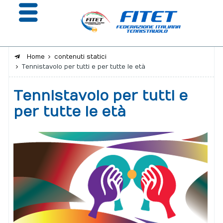
Home
contenuti statici
Tennistavolo per tutti e per tutte le età
La Federazione
Tennistavolo per tutti e
Affiliazione e Tesseramento
per tutte le età
Giustizia
Safeguarding
Extranet
Calendario
Portale risultati